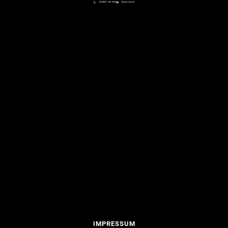
+49 (0)30 - 236 12345
info@motus.de
IMPRESSUM