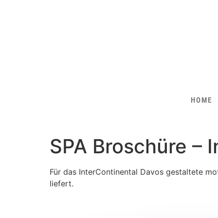
Inhalt
springen
HOME
SPA Broschüre – I
Für das InterContinental Davos gestaltete m
liefert.