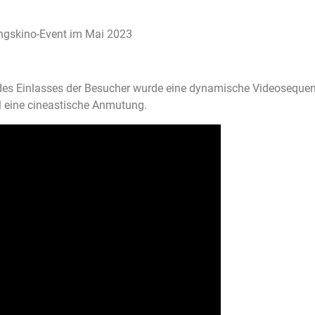
lingskino-Event im Mai 2023
es Einlasses der Besucher wurde eine dynamische Videosequen
l eine cineastische Anmutung.