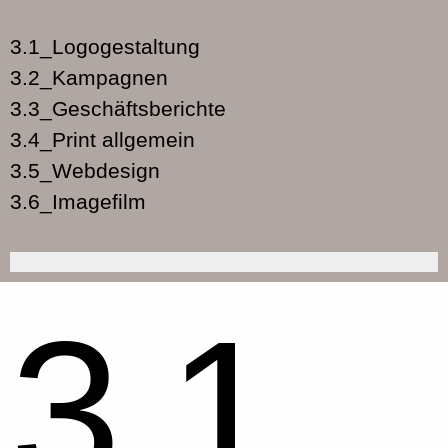
3.1_Logogestaltung
3.2_Kampagnen
3.3_Geschäftsberichte
3.4_Print allgemein
3.5_Webdesign
3.6_Imagefilm
3.1